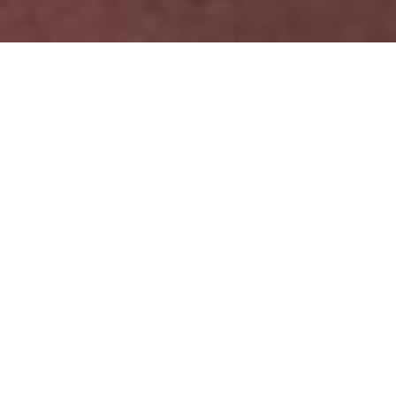
90 JAHRE HANDHARMONIKA-VEREINIGUNG 1936
MUGGENSTURM E.V.
Herzlich Willkommen bei der HHV-Muggensturm!
Unser Verein lebt durch die Freude an der unverwechselbaren
Welt des Akkordeons. Seit
1936
verbinden wir Menschen durch
Musik – und
2026 feiern wir 90 Jahre HHV
.
Mit viel Spaß und Begeisterung gestalten wir das jährliches