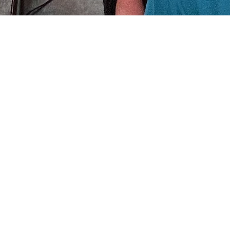
VOLKSFEST MUGGENSTURM 2024
Handharmonika-
Vereinigung 1936
Muggensturm e.V.